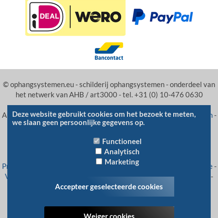
© ophangsystemen.eu - schilderij ophangsystemen - onderdeel van
het netwerk van AHB / art3000 - tel. +31 (0) 10-476 0630
Deze website gebruikt cookies om het bezoek te meten,
Andere sites van AHB:
Lijstenmakerij
-
Schilderij ophangsystemen
-
we slaan geen persoonlijke gegevens op.
online lijstenmakerij
-
fotolijsten
wissellijsten
-
tekoop.org
-
fotowandsysteem
-
schilderij ophangsysteem
- aanbiedingen
Functioneel
wissellijsten
Analytisch
Marketing
Privacy statement
-
RSS feeds
-
Veelgestelde vragen
-
Betaalwijze
-
Verzenden en retourneren
-
Algemene voorwaarden
-
Informatie
-
Accepteer geselecteerde cookies
Sitemap
Typefouten en tussentijdse prijswijzigingen voorbehouden
Weiger cookies