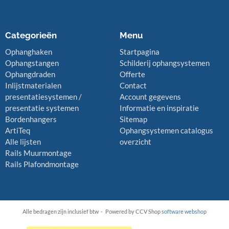
Categorieën
Menu
Ophanghaken
Startpagina
Ophangstangen
Schilderij ophangsystemen
Ophangdraden
Offerte
Inlijstmaterialen
Contact
presentatiesystemen /
Account gegevens
presentatie systemen
Informatie en inspiratie
Bordenhangers
Sitemap
ArtiTeq
Ophangsystemen catalogus
Alle lijsten
overzicht
Rails Muurmontage
Rails Plafondmontage
Alle bedragen zijn inclusief btw -
Powered by CCV Shop
software webshop