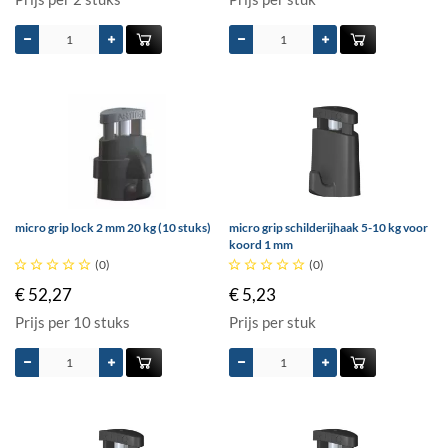
micro grip lock 2 mm 20 kg (10 stuks)
micro grip schilderijhaak 5-10 kg voor
koord 1 mm





(0)





(0)
€ 52,27
€ 5,23
Prijs per 10 stuks
Prijs per stuk