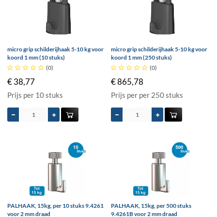
micro grip schilderijhaak 5-10 kg voor
micro grip schilderijhaak 5-10 kg voor
koord 1 mm (10 stuks)
koord 1 mm (250 stuks)





(0)





(0)
€ 38,77
€ 865,78
Prijs per 10 stuks
Prijs per per 250 stuks
PALHAAK, 15kg, per 10 stuks 9.4261
PALHAAK, 15kg, per 500 stuks
voor 2 mm draad
9.4261B voor 2 mm draad