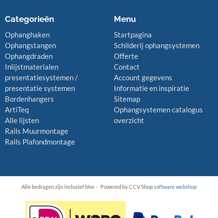
Categorieën
Menu
Ophanghaken
Startpagina
Ophangstangen
Schilderij ophangsystemen
Ophangdraden
Offerte
Inlijstmaterialen
Contact
presentatiesystemen /
Account gegevens
presentatie systemen
Informatie en inspiratie
Bordenhangers
Sitemap
ArtiTeq
Ophangsystemen catalogus
Alle lijsten
overzicht
Rails Muurmontage
Rails Plafondmontage
Alle bedragen zijn inclusief btw -
Powered by CCV Shop
software webshop