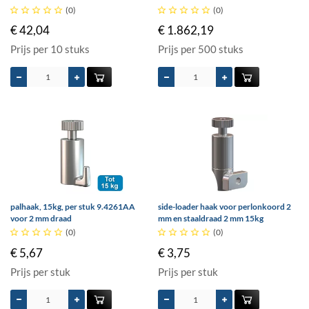





(0)





(0)
€ 42,04
€ 1.862,19
Prijs per 10 stuks
Prijs per 500 stuks
palhaak, 15kg, per stuk 9.4261AA
side-loader haak voor perlonkoord 2
voor 2 mm draad
mm en staaldraad 2 mm 15kg





(0)





(0)
€ 5,67
€ 3,75
Prijs per stuk
Prijs per stuk