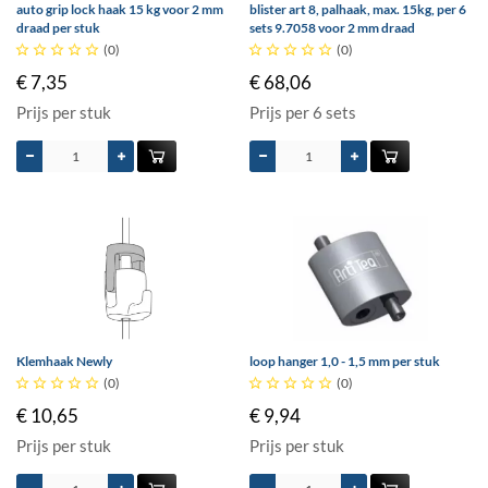
auto grip lock haak 15 kg voor 2 mm
blister art 8, palhaak, max. 15kg, per 6
draad per stuk
sets 9.7058 voor 2 mm draad





(0)





(0)
€ 7,35
€ 68,06
Prijs per stuk
Prijs per 6 sets
Klemhaak Newly
loop hanger 1,0 - 1,5 mm per stuk





(0)





(0)
€ 10,65
€ 9,94
Prijs per stuk
Prijs per stuk