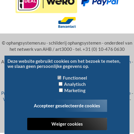
© ophangsystemen.eu - schilderij ophangsystemen - onderdeel van
het netwerk van AHB / art3000 - tel. +31 (0) 10-476 0630
Deze website gebruikt cookies om het bezoek te meten,
Andere sites van AHB:
Lijstenmakerij
-
Schilderij ophangsystemen
-
we slaan geen persoonlijke gegevens op.
online lijstenmakerij
-
fotolijsten
wissellijsten
-
tekoop.org
-
fotowandsysteem
-
schilderij ophangsysteem
- aanbiedingen
Functioneel
wissellijsten
Analytisch
Marketing
Privacy statement
-
RSS feeds
-
Veelgestelde vragen
-
Betaalwijze
-
Verzenden en retourneren
-
Algemene voorwaarden
-
Informatie
-
Sitemap
Accepteer geselecteerde cookies
Typefouten en tussentijdse prijswijzigingen voorbehouden
Weiger cookies