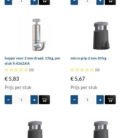
loqqer voor 2 mm draad, 15kg, per
micro grip 2 mm 20 kg
stuk 9.4262AA





(0)





(0)
€ 5,83
€ 5,67
Prijs per stuk
Prijs per stuk